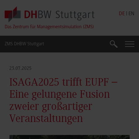
Skip to main content
DE
|
EN
Das Zentrum für Managementsimulation (ZMS)
ZMS DHBW Stuttgart
Suche
Suche
23.07.2025
ISAGA2025 trifft EUPF –
Eine gelungene Fusion
zweier großartiger
Veranstaltungen