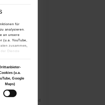
s
nktionen für
zu analysieren.
e an unsere
er (u.a. YouTube,
 Daten zusammen,
 der Dienste
Drittanbieter-
Cookies (u.a.
uTube, Google
 neuesten
Maps)
he bekanntzugeben. Er
 PhD und seinen
itute for Management and