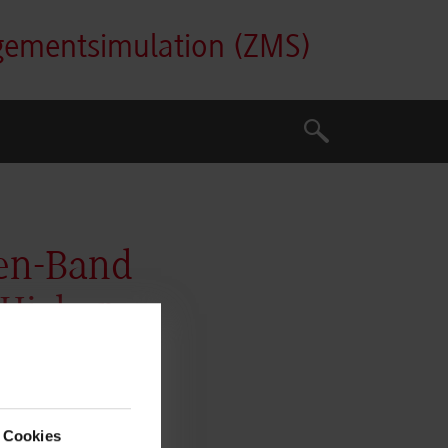
gementsimulation (ZMS)
Suche
Suche
hen-Band
Higher
 Cookies