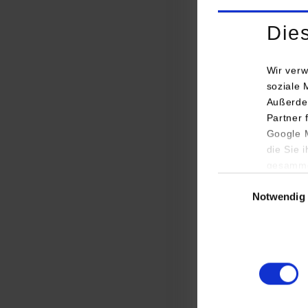
Die
Wir verw
soziale 
Außerde
Partner 
Google M
die Sie 
gesamme
Einwilligungsauswa
Notwendig