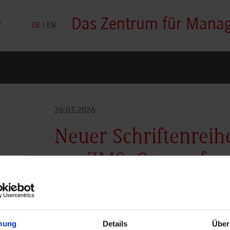
Das Zentrum für Mana
DE
|
EN
26.03.2026
Neuer Schriftenrei
am ZMS: Games for 
Education
mung
Details
Über