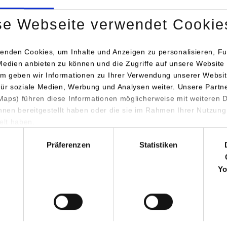
se Webseite verwendet Cookie
enden Cookies, um Inhalte und Anzeigen zu personalisieren, Fu
Medien anbieten zu können und die Zugriffe auf unsere Website 
m geben wir Informationen zu Ihrer Verwendung unserer Websit
für soziale Medien, Werbung und Analysen weiter. Unsere Partn
aps) führen diese Informationen möglicherweise mit weiteren
ihnen bereitgestellt haben oder die sie im Rahmen Ihrer Nutzung
lt haben.
hl
Präferenzen
Statistiken
Yo
Das ZMS freut sich, die Veröffentlichung unseres
Open‑Access‑Sammelbands der ZMS-Schriftenrei
entstand in Kooperation mit Johannes Katsarov,
KollegInnen vom Game-Didaktik Project am Inst