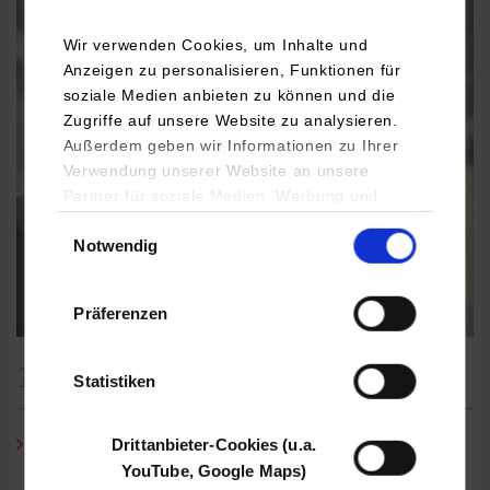
Wir verwenden Cookies, um Inhalte und
Anzeigen zu personalisieren, Funktionen für
soziale Medien anbieten zu können und die
Zugriffe auf unsere Website zu analysieren.
Außerdem geben wir Informationen zu Ihrer
Verwendung unserer Website an unsere
Partner für soziale Medien, Werbung und
Analysen weiter. Unsere Partner (u.a.
Einwilligungsauswahl
Notwendig
YouTube, Google Maps) führen diese
Informationen möglicherweise mit weiteren
Daten zusammen, die Sie ihnen bereitgestellt
Präferenzen
haben oder die sie im Rahmen Ihrer Nutzung
der Dienste gesammelt haben.
1. Preis | Sara Zumhasch
Statistiken
Drittanbieter-Cookies (u.a.
Zumhasch, Sara:
„The effects of self-disclosure in modern board
YouTube, Google Maps)
games among colleagues“