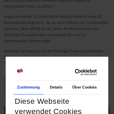
participatory simulation evaluation approach applied to
metropolitan French coastlines“.
Insgesamt wurden 10 studentische Abschlussarbeiten sowie 10
Dissertationen eingereicht, die aus einer Vielzahl von Fachbereichen
stammen. Diese Vielfalt ist seit Jahren ein Markenzeichen des
Deutschen Planspielpreises und spiegelt sich auch im
internationalen Rahmen wider.
Herzlichen Glückwunsch an die Preisträger*innen und herzlichen
Dank an alle Bewerbenden und Unterstützenden des Global Award
2025!
Show larger version for:
Zustimmung
Details
Über Cookies
Diese Webseite
verwendet Cookies