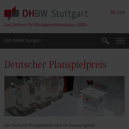
Skip to main content
DE
|
EN
Das Zentrum für Managementsimulation (ZMS)
ZMS DHBW Stuttgart
Suche
Suche
Deutscher Planspielpreis
©
Der Deutsche Planspielpreis wird für herausragende