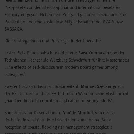
feierlichen Zeremonie nahmen die drei Preisträger*innen ihre
Preispakete von der interdisziplinär und international besetzten
Fachjury entgegen. Neben dem Preisgeld gehören hierzu auch eine
Publikation und eine kostenlose Mitgliedschaft in der ISAGA bzw.
SAGSAGA.
Die Preisträgerinnen und Preisträger in der Übersicht:
Erster Platz (Studienabschlussarbeiten):
Sara Zumhasch
von der
Technischen Hochschule Würzburg-Schweinfurt für ihre Masterarbeit
„The effects of self-disclosure in modern board games among
colleagues“.
Zweiter Platz (Studienabschlussarbeiten):
Manuel Szecsenyi
von
der HSLU Luzern und der FH Technikum Wien für seine Masterarbeit
„Gamified financial education application for young adults“.
Sonderpreis für Dissertationen:
Amélie Monfort
von der La
Rochelle Université für ihre Dissertation zum Thema „Social
reception of coastal flooding risk management strategies: a