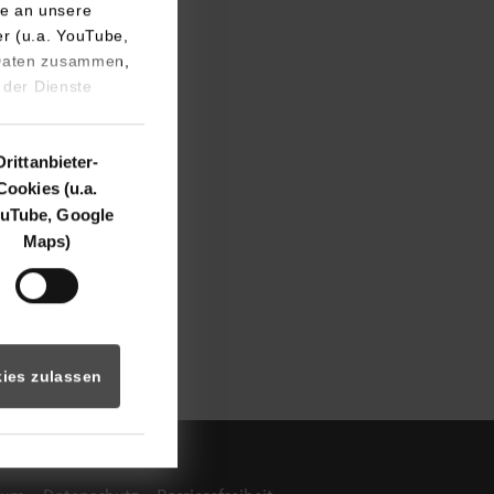
e an unsere
er (u.a. YouTube,
 Daten zusammen,
 der Dienste
Drittanbieter-
Cookies (u.a.
uTube, Google
Maps)
ies zulassen