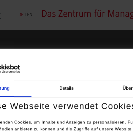
Das Zentrum für Mana
DE
|
EN
27
Innovation Walk
novation Walk - unsere kl
mung
Details
Über
m die Games Rallye beendet ist, sind sicher noch Fragen offen 
z. Dafür gibt es unseren Innovation Walk im Anschluss, bei dem 
se Webseite verwendet Cookie
 und Gespräche am Stand und am Start sind. Freuen Sie sich auf
enden Cookies, um Inhalte und Anzeigen zu personalisieren, Fu
Medien anbieten zu können und die Zugriffe auf unsere Website 