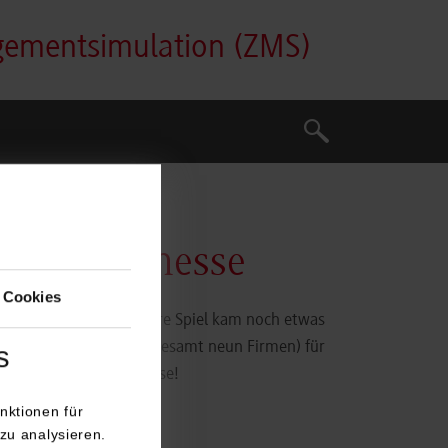
gementsimulation (ZMS)
Suche
Suche
eine Hausmesse
 Cookies
oder das eine oder andere Spiel kam noch etwas
alle unsere Partner (insgesamt neun Firmen) für
s
 unsere kleine Hausmesse!
nktionen für
zu analysieren.