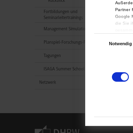
Rückblick
Außerde
Partner 
Fortbildungen und
Google M
Seminarleitertrainings
die Sie 
Management Simulation Days
gesamme
Einwilligungsauswa
Planspiel-Forschungs-Forum
Notwendig
Tagungen
ISAGA Summer School
Netzwerk