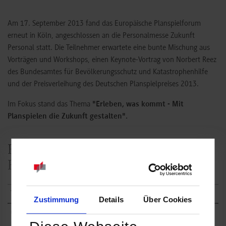
Am 17. September 2013 fand das Europäische Planspielforum
erneut in Köln, angeschlossen an die Personalmesse Zukunft
Personal statt. Die Teilnehmer erwartete eine bunte Mischung aus
Vorträgen und Workshops, einen Keynote-Vortrag von Norbert Reez
des Bundesamtes für Bevölkerungsschutz und Katastrophenhilfe
und der Preisverleihung des Deutschen Planspielpreises 2013.
Im Fokus stand das Thema
"Erleben, was kommt - Mit
Planspielen die Zukunft gestalten".
Programm des 29. Europäischen
Planspielforums 2013
Track 1
Track 2
Zustimmung
Details
Über Cookies
Corporate Governance im
Lifecycle-Management mit
Planspiel - Effektive
Planspielen interaktiv erfahren