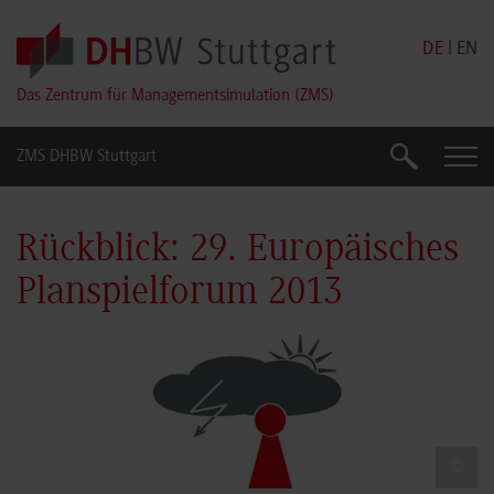
Skip to main content
DE
|
EN
Das Zentrum für Managementsimulation (ZMS)
ZMS DHBW Stuttgart
Suche
Suche
Rückblick: 29. Europäisches
Planspielforum 2013
©