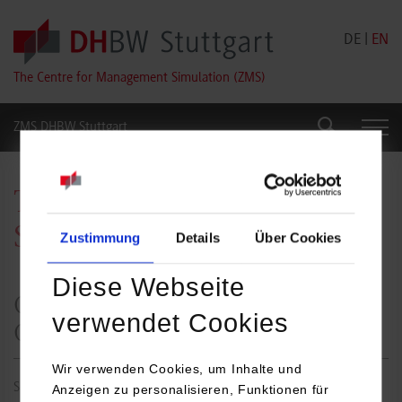
Skip to main content
DE
|
EN
The Centre for Management Simulation (ZMS)
ZMS DHBW Stuttgart
Search
Search
The Centre for Management
Simulation (ZMS)
Zustimmung
Details
Über Cookies
Diese Webseite
Competence Centre for Simulation
verwendet Cookies
Games at DHBW Stuttgart
Wir verwenden Cookies, um Inhalte und
Simulation games have traditionally been an important part of
Anzeigen zu personalisieren, Funktionen für